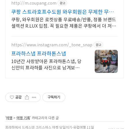
http://m.coupang.com
광고
쿠팡 스트라호프수도원 와우회원은 무제한 무료
배송
쿠팡, 와우회원은 로켓상품 무료배송/반품, 정품 브랜드
셀렉션 R.LUX 입점. 꼭 필요한 제품은 쿠팡에서 더 저렴
하게, 로켓배송으로 더 빠르게!
https://www.instagram.com/_tone_snap
광고
프라하스냅 프라하톤스냅
10년간 사랑받아온 프라하톤스냅, 당
신만의 프라하를 사진으로 남겨보세
요
공감
구독하기
'
여행
>
여행 기록
' 카테고리의 다른 글
프라하에서 드레스덴 크리스마스 마켓 당일치기-유럽여행 11일