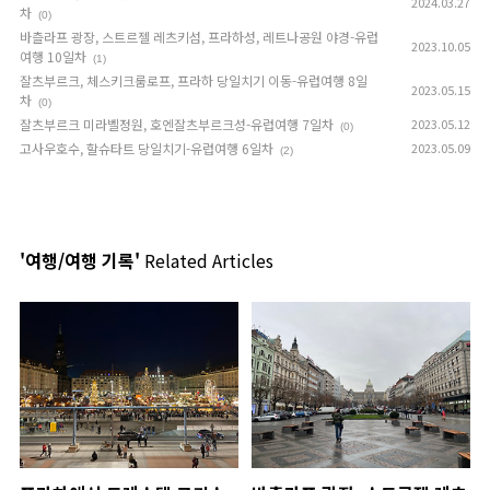
2024.03.27
차
(0)
바츨라프 광장, 스트르젤 레츠키섬, 프라하성, 레트나공원 야경-유럽
2023.10.05
여행 10일차
(1)
잘츠부르크, 체스키크룸로프, 프라하 당일치기 이동-유럽여행 8일
2023.05.15
차
(0)
잘츠부르크 미라벨정원, 호엔잘츠부르크성-유럽여행 7일차
2023.05.12
(0)
고사우호수, 할슈타트 당일치기-유럽여행 6일차
2023.05.09
(2)
'여행/여행 기록'
Related Articles