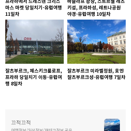
프라하에서 드레스덴 크리스
바츨라프 광장, 스트르젤 레츠
마스 마켓 당일치기-유럽여행
키섬, 프라하성, 레트나공원
11일차
야경-유럽여행 10일차
잘츠부르크, 체스키크룸로프,
잘츠부르크 미라벨정원, 호엔
프라하 당일치기 이동-유럽여
잘츠부르크성-유럽여행 7일차
행 8일차
끄적끄적
여행정보/일상정보/재테크정보 공유