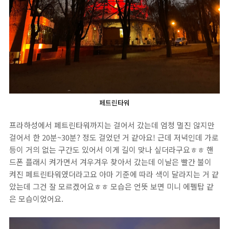
페트린타워
프라하성에서 페트린타워까지는 걸어서 갔는데 엄청 멀진 않지만
걸어서 한 20분~30분? 정도 걸었던 거 같아요! 근데 저녁인데 가로
등이 거의 없는 구간도 있어서 이게 길이 맞나 싶더라구요ㅎㅎ 핸
드폰 플래시 켜가면서 겨우겨우 찾아서 갔는데 이날은 빨간 불이
켜진 페트린타워였더라고요 아마 기준에 따라 색이 달라지는 거 같
았는데 그건 잘 모르겠어요ㅎㅎ 모습은 언뜻 보면 미니 에펠탑 같
은 모습이었어요.