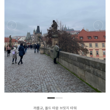
까를교, 올드 타운 브릿지 타워