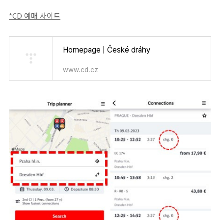
*CD 예매 사이트
Homepage | České dráhy
www.cd.cz